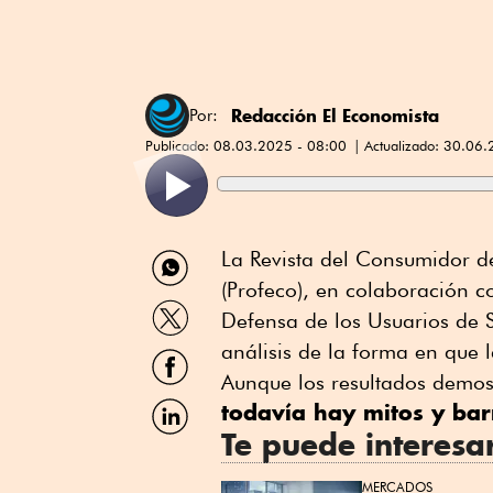
Redacción El Economista
Por:
Publicado:
08.03.2025 - 08:00
Actualizado:
30.06.
Compartir
La Revista del Consumidor d
por
(Profeco), en colaboración c
WhatsApp
Compartir
Defensa de los Usuarios de S
por
Twitter
análisis de la forma en que 
Compartir
por
Aunque los resultados demost
Facebook
Compartir
todavía hay mitos y bar
por
Te puede interesa
Linkedin
MERCADOS