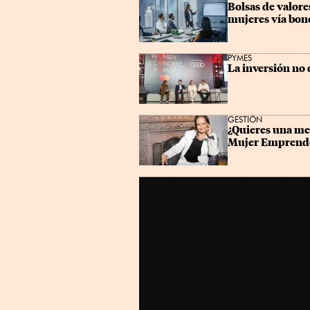
Bolsas de valor
mujeres vía bon
PYMES
La inversión no 
GESTIÓN
¿Quieres una men
Mujer Emprende 