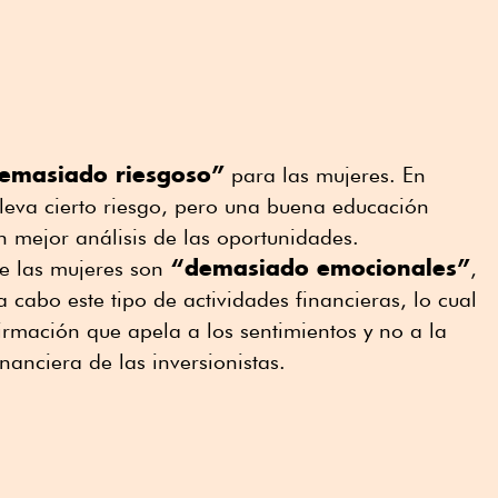
emasiado riesgoso”
para las mujeres. En
lleva cierto riesgo, pero una buena educación
n mejor análisis de las oportunidades.
“demasiado emocionales”
ue las mujeres son
,
 cabo este tipo de actividades financieras, lo cual
firmación que apela a los sentimientos y no a la
nanciera de las inversionistas.