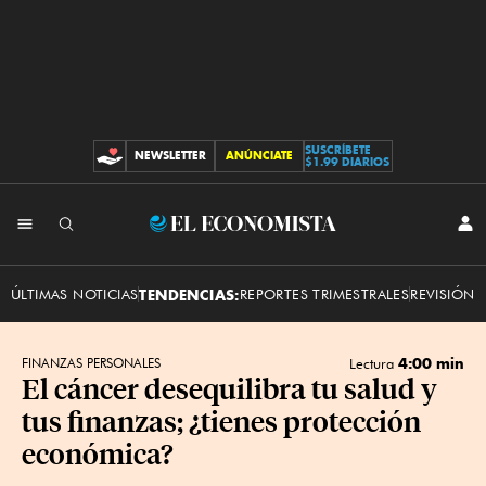
SUSCRÍBETE
NEWSLETTER
ANÚNCIATE
CONTRIBUCIONES
$1.99 DIARIOS
INI
El
SES
Economista
ÚLTIMAS NOTICIAS
TENDENCIAS:
REPORTES TRIMESTRALES
REVISIÓN 
4:00 min
FINANZAS PERSONALES
Lectura
El cáncer desequilibra tu salud y
tus finanzas; ¿tienes protección
económica?