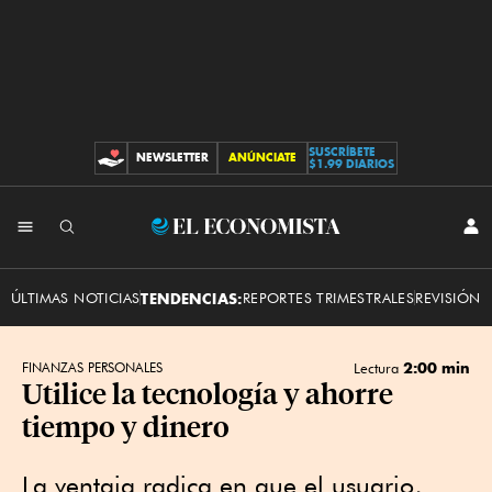
SUSCRÍBETE
NEWSLETTER
ANÚNCIATE
CONTRIBUCIONES
$1.99 DIARIOS
INI
El
SES
Economista
ÚLTIMAS NOTICIAS
TENDENCIAS:
REPORTES TRIMESTRALES
REVISIÓN 
2:00 min
FINANZAS PERSONALES
Lectura
Utilice la tecnología y ahorre
tiempo y dinero
La ventaja radica en que el usuario,