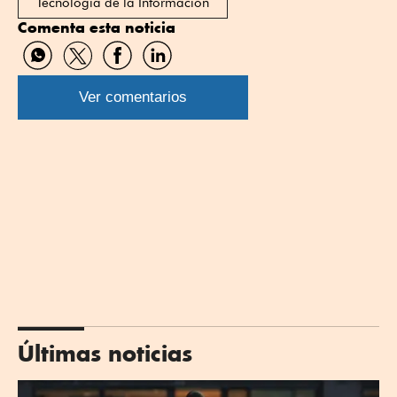
Tecnología de la Información
Comenta esta noticia
Compartir
Compartir
Compartir
Compartir
por
por
por
por
WhatsApp
Twitter
Facebook
Linkedin
Ver comentarios
Últimas noticias