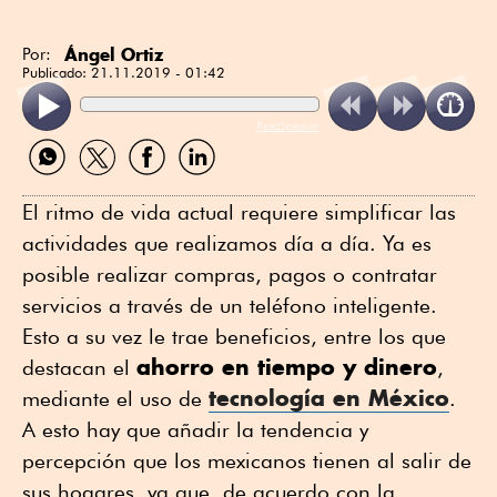
Ángel Ortiz
Por:
Publicado:
21.11.2019 - 01:42
ReadSpeaker
Compartir
Compartir
Compartir
Compartir
por
por
por
por
WhatsApp
Twitter
Facebook
Linkedin
El ritmo de vida actual requiere simplificar las
actividades que realizamos día a día. Ya es
posible realizar compras, pagos o contratar
servicios a través de un teléfono inteligente.
Esto a su vez le trae beneficios, entre los que
ahorro en tiempo y dinero
destacan el
,
tecnología en México
mediante el uso de
.
A esto hay que añadir la tendencia y
percepción que los mexicanos tienen al salir de
sus hogares, ya que, de acuerdo con la