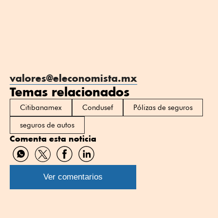
valores@eleconomista.mx
Temas relacionados
Citibanamex
Condusef
Pólizas de seguros
seguros de autos
Comenta esta noticia
Compartir
Compartir
Compartir
Compartir
por
por
por
por
WhatsApp
Twitter
Facebook
Linkedin
Ver comentarios