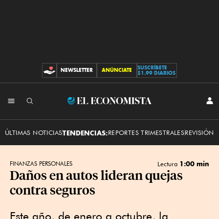
SUSCRÍBETE
NEWSLETTER
ANÚNCIATE
CONTRIBUCIONES
$1.99 DIARIOS
INI
El
SES
Economista
ÚLTIMAS NOTICIAS
TENDENCIAS:
REPORTES TRIMESTRALES
REVISIÓN 
1:00 min
FINANZAS PERSONALES
Lectura
Daños en autos lideran quejas
contra seguros
Este año, de enero a octubre, la