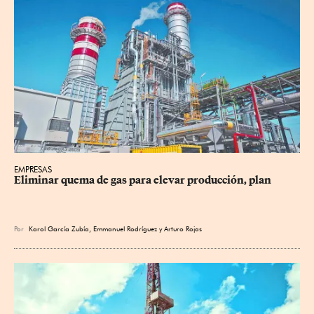
EMPRESAS
Eliminar quema de gas para elevar producción, plan
Por
Karol García Zubía
,
Emmanuel Rodríguez
y
Arturo Rojas