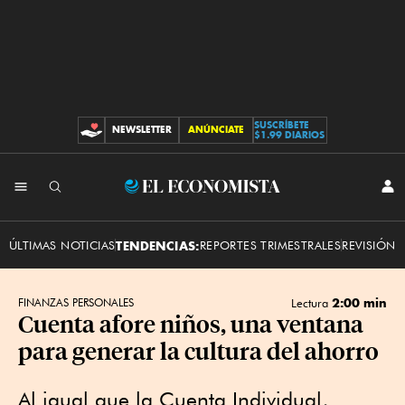
SUSCRÍBETE
NEWSLETTER
ANÚNCIATE
CONTRIBUCIONES
$1.99 DIARIOS
INI
El
SES
Economista
ÚLTIMAS NOTICIAS
TENDENCIAS:
REPORTES TRIMESTRALES
REVISIÓN 
2:00 min
FINANZAS PERSONALES
Lectura
Cuenta afore niños, una ventana
para generar la cultura del ahorro
Al igual que la Cuenta Individual,