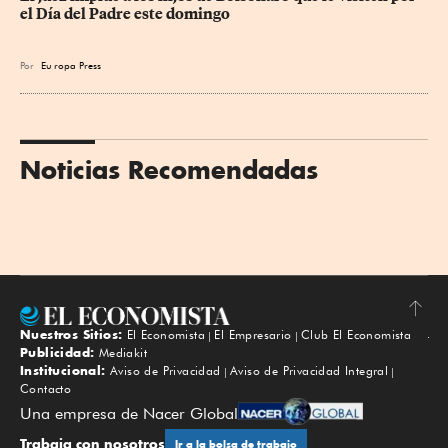
el Día del Padre este domingo
Por
Eu
ropa Press
Noticias Recomendadas
Nuestros Sitios:
El Economista
El Empresario
Club El Economista
Subir
Publicidad:
Mediakit
Institucional:
Aviso de Privacidad
Aviso de Privacidad Integral
Contacto
Una empresa de Nacer Global
Trabaja con nosotros
Ir a la bolsa de trabajo