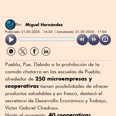
Miguel Hernández
Por:
Publicado:
21.05.2025 - 16:33
Actualizado:
21.05.2025 - 17:04
ReadSpeaker
Compartir
Compartir
Compartir
Compartir
por
por
por
por
WhatsApp
Twitter
Facebook
Linkedin
Puebla, Pue. Debido a la prohibición de la
comida chatarra en las escuelas de Puebla,
250 microempresas y
alrededor de
cooperativas
tienen posibilidades de ofrecer
productos saludables y en fresco, destacó el
secretario de Desarrollo Económico y Trabajo,
Víctor Gabriel Chedraui.
40 cooperativas
Hasta el momento,