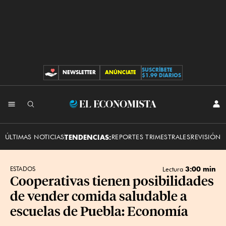
SUSCRÍBETE
NEWSLETTER
ANÚNCIATE
CONTRIBUCIONES
$1.99 DIARIOS
INI
El
SES
Economista
ÚLTIMAS NOTICIAS
TENDENCIAS:
REPORTES TRIMESTRALES
REVISIÓN 
3:00 min
ESTADOS
Lectura
Cooperativas tienen posibilidades
de vender comida saludable a
escuelas de Puebla: Economía