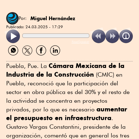
Miguel Hernández
Por:
Publicado:
24.03.2025 - 17:29
ReadSpeaker
Compartir
Compartir
Compartir
Compartir
por
por
por
por
WhatsApp
Twitter
Facebook
Linkedin
Cámara Mexicana de la
Puebla, Pue. La
Industria de la Construcción
(CMIC) en
Puebla, reconoció que la participación del
sector en obra pública es del 30% y el resto de
la actividad se concentra en proyectos
aumentar
privados, por lo que es necesario
el presupuesto en infraestructura
.
Gustavo Vargas Constantini, presidente de la
organización, comentó que en general los tres