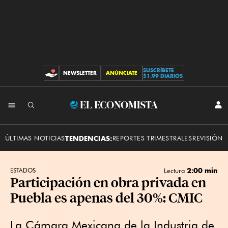
SUSCRÍBETE
NEWSLETTER
ANÚNCIATE
CONTRIBUCIONES
$1.99 DIARIOS
INI
El
SES
Economista
ÚLTIMAS NOTICIAS
TENDENCIAS:
REPORTES TRIMESTRALES
REVISIÓN 
2:00 min
ESTADOS
Lectura
Participación en obra privada en
Puebla es apenas del 30%: CMIC
La Cámara Mexicana de la Industria de