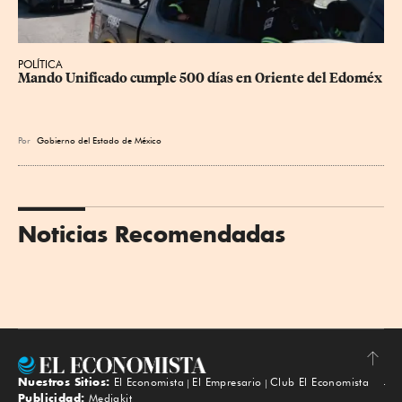
POLÍTICA
Mando Unificado cumple 500 días en Oriente del Edoméx
Por
Gobierno del Estado de México
Noticias Recomendadas
Nuestros Sitios:
El Economista
El Empresario
Club El Economista
Subir
Publicidad:
Mediakit