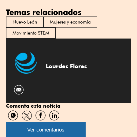
Temas relacionados
Nuevo León
Mujeres y economía
Movimiento STEM
Lourdes Flores
Comenta esta noticia
Compartir
Compartir
Compartir
Compartir
por
por
por
por
WhatsApp
Twitter
Facebook
Linkedin
Ver comentarios