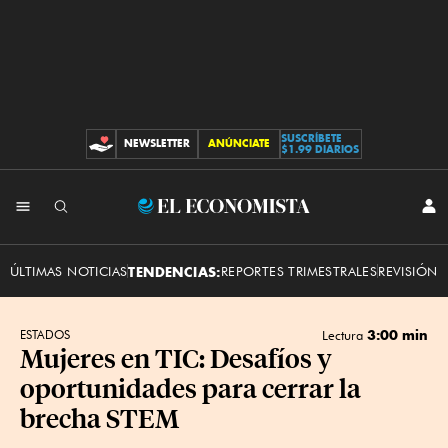
SUSCRÍBETE
NEWSLETTER
ANÚNCIATE
CONTRIBUCIONES
$1.99 DIARIOS
INI
El
SES
Economista
ÚLTIMAS NOTICIAS
TENDENCIAS:
REPORTES TRIMESTRALES
REVISIÓN 
3:00 min
ESTADOS
Lectura
Mujeres en TIC: Desafíos y
oportunidades para cerrar la
brecha STEM