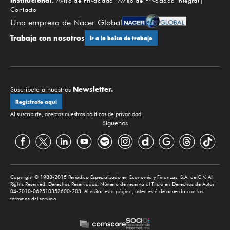
Institucional:
Aviso de Privacidad
Aviso de Privacidad Integral
Contacto
Una empresa de Nacer Global
Trabaja con nosotros
Ir a la bolsa de trabajo
Newsletter.
Suscríbete a nuestros
Regístrate aquí
Al suscribirte, aceptas nuestras
políticas de privacidad
.
Síguenos
Copyright © 1988-2015 Periódico Especializado en Economía y Finanzas, S.A. de C.V. All
Rights Reserved. Derechos Reservados. Número de reserva al Título en Derechos de Autor
04-2010-062510353600-203. Al visitar esta página, usted está de acuerdo con los
términos del servicio