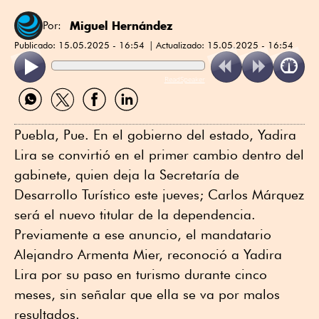
Miguel Hernández
Por:
Publicado:
15.05.2025 - 16:54
Actualizado:
15.05.2025 - 16:54
ReadSpeaker
Compartir
Compartir
Compartir
Compartir
por
por
por
por
WhatsApp
Twitter
Facebook
Linkedin
Puebla, Pue. En el gobierno del estado, Yadira
Lira se convirtió en el primer cambio dentro del
gabinete, quien deja la Secretaría de
Desarrollo Turístico este jueves; Carlos Márquez
será el nuevo titular de la dependencia.
Previamente a ese anuncio, el mandatario
Alejandro Armenta Mier, reconoció a Yadira
Lira por su paso en turismo durante cinco
meses, sin señalar que ella se va por malos
resultados.