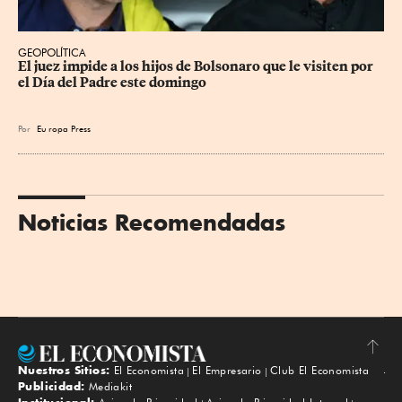
GEOPOLÍTICA
El juez impide a los hijos de Bolsonaro que le visiten por 
el Día del Padre este domingo
Por
Eu
ropa Press
Noticias Recomendadas
Nuestros Sitios:
El Economista
El Empresario
Club El Economista
Subir
Publicidad:
Mediakit