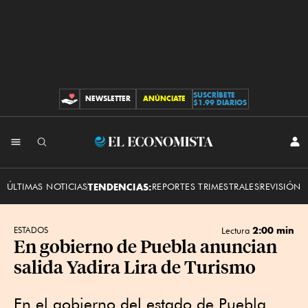
SUSCRÍBETE
NEWSLETTER
ANÚNCIATE
CONTRIBUCIONES
$1.99 DIARIOS
INI
El
SES
Economista
ÚLTIMAS NOTICIAS
TENDENCIAS:
REPORTES TRIMESTRALES
REVISIÓN 
2:00 min
ESTADOS
Lectura
En gobierno de Puebla anuncian
salida Yadira Lira de Turismo
En el gobierno del estado de Puebla