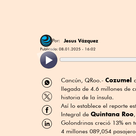
Jesus Vázquez
Por:
Publicado:
08.01.2025 - 16:02
Compartir
Cozumel
Cancún, QRoo.-
por
llegada de 4.6 millones de c
WhatsApp
Compartir
historia de la ínsula.
por
Twitter
Así lo establece el reporte e
Compartir
por
Quintana Roo
Integral de
Facebook
Compartir
Golondrinas creció 13% en tu
por
4 millones 089,054 pasajero
Linkedin