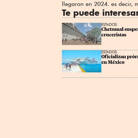
llegaron en 2024. es decir, m
Te puede interesa
ESTADOS
Chetumal suspen
cruceristas
ESTADOS
Oficializan prór
en México