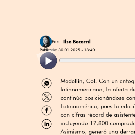
Ilse Becerril
Por:
Publicado:
30.01.2025 - 18:40
Compartir
Medellín, Col. Con un enfoq
por
latinoamericano, la oferta de
WhatsApp
Compartir
continúa posicionándose com
por
Twitter
Latinoamérica, pues la edic
Compartir
por
con cifras récord de asisten
Facebook
Compartir
incluyendo 17,800 comprador
por
Asimismo, generó una derra
Linkedin