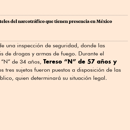
rteles del narcotráfico que tienen presencia en México
 de una inspección de seguridad, donde las
is de drogas y armas de fuego. Durante el
Tereso “N” de 57 años y
l “N” de 34 años,
los tres sujetos fueron puestos a disposición de las
blico, quien determinará su situación legal.