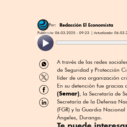
Redacción El Economista
Por:
Publicado:
06.03.2025 - 09:23
Actualizado:
06.03.
Compartir
A través de las redes social
por
de Seguridad y Protección C
WhatsApp
Compartir
líder de una organización cr
por
Twitter
En su detención fue gracias 
Compartir
por
(Semar)
, la Secretaría de 
Facebook
Compartir
Secretaría de la Defensa Nac
por
(FGR) y la Guardia Nacional 
Linkedin
Ángeles, Durango.
Te puede interesa