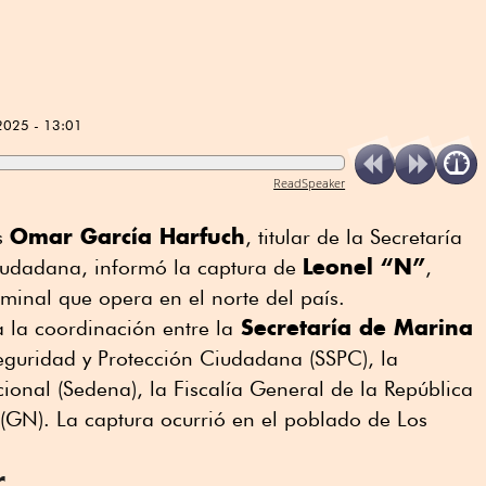
2025 - 13:01
ReadSpeaker
Omar García Harfuch
es
, titular de la Secretaría
Leonel “N”
iudadana, informó la captura de
,
iminal que opera en el norte del país.
Secretaría de Marina
a la coordinación entre la
Seguridad y Protección Ciudadana (SSPC), la
ional (Sedena), la Fiscalía General de la República
(GN). La captura ocurrió en el poblado de Los
r