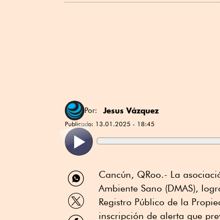
Jesus Vázquez
Por:
Publicado:
13.01.2025 - 18:45
Compartir
Cancún, QRoo.- La asociació
por
Ambiente Sano (DMAS), logró
WhatsApp
Compartir
Registro Público de la Propi
por
Twitter
inscripción de alerta que p
Compartir