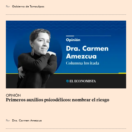
Por
Gobierno de Tamaulipas
OPINIÓN
Primeros auxilios psicodélicos: nombrar el riesgo
Por
Dra. Carmen Amezcua