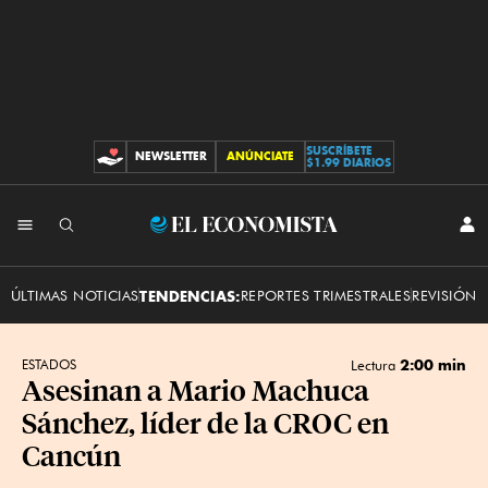
SUSCRÍBETE
NEWSLETTER
ANÚNCIATE
CONTRIBUCIONES
$1.99 DIARIOS
INI
El
SES
Economista
ÚLTIMAS NOTICIAS
TENDENCIAS:
REPORTES TRIMESTRALES
REVISIÓN 
2:00 min
ESTADOS
Lectura
Asesinan a Mario Machuca
Sánchez, líder de la CROC en
Cancún