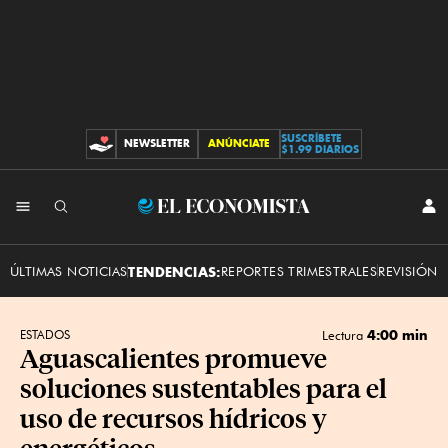
SUSCRÍBETE
NEWSLETTER
ANÚNCIATE
CONTRIBUCIONES
$1.99 DIARIOS
INI
El
SES
Economista
ÚLTIMAS NOTICIAS
TENDENCIAS:
REPORTES TRIMESTRALES
REVISIÓN 
4:00 min
ESTADOS
Lectura
Aguascalientes promueve
soluciones sustentables para el
uso de recursos hídricos y
energéticos