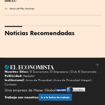
con EU
Por
María del Pilar Martínez
Noticias Recomendadas
Nuestros Sitios:
El Economista
El Empresario
Club El Economista
Subir
Publicidad:
Mediakit
Institucional:
Aviso de Privacidad
Aviso de Privacidad Integral
Contacto
Una empresa de Nacer Global
Trabaja con nosotros
Ir a la bolsa de trabajo