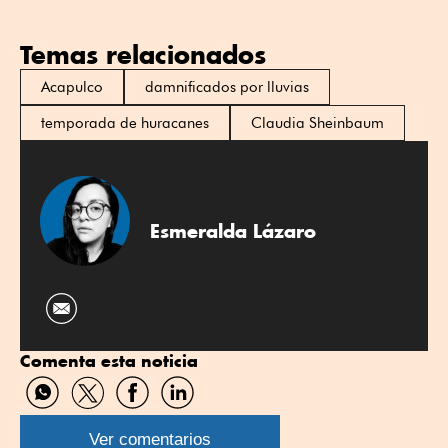
Temas relacionados
Acapulco
damnificados por lluvias
temporada de huracanes
Claudia Sheinbaum
Esmeralda Lázaro
Comenta esta noticia
Compartir
Compartir
Compartir
Compartir
por
por
por
por
WhatsApp
Twitter
Facebook
Linkedin
Ver comentarios