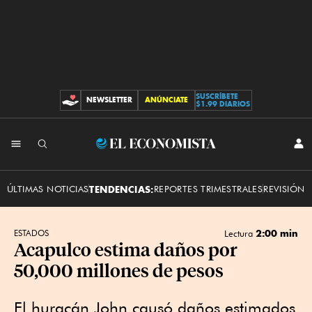
SUSCRÍBETE
NEWSLETTER
ANÚNCIATE
CONTRIBUCIONES
$1.99 DIARIOS
INI
El
SES
Economista
ÚLTIMAS NOTICIAS
TENDENCIAS:
REPORTES TRIMESTRALES
REVISIÓN 
2:00 min
ESTADOS
Lectura
Acapulco estima daños por
50,000 millones de pesos
El huracán John causó daños estimados