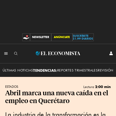
SUSCRÍBETE
NEWSLETTER
ANÚNCIATE
CONTRIBUCIONES
$1.99 DIARIOS
INI
El
SES
Economista
ÚLTIMAS NOTICIAS
TENDENCIAS:
REPORTES TRIMESTRALES
REVISIÓN 
2:00 min
ESTADOS
Lectura
Abril marca una nueva caída en el
empleo en Querétaro
La industria de la transformación es la