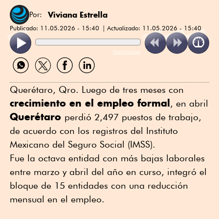
Viviana Estrella
Por:
Publicado:
11.05.2026 - 15:40
Actualizado:
11.05.2026 - 15:40
ReadSpeaker
Compartir
Compartir
Compartir
Compartir
por
por
por
por
WhatsApp
Twitter
Facebook
Linkedin
Querétaro, Qro. Luego de tres meses con
crecimiento en el empleo formal
, en abril
Querétaro
perdió 2,497 puestos de trabajo,
de acuerdo con los registros del Instituto
Mexicano del Seguro Social (IMSS).
Fue la octava entidad con más bajas laborales
entre marzo y abril del año en curso, integró el
bloque de 15 entidades con una reducción
mensual en el empleo.