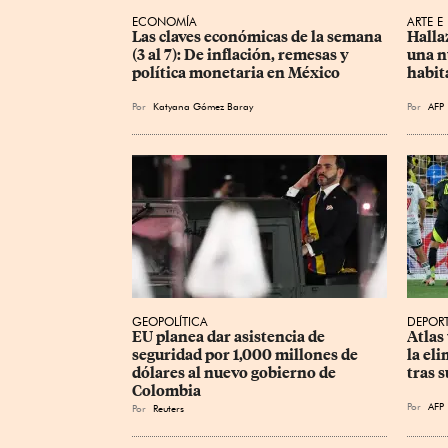
ECONOMÍA
ARTE E
Las claves económicas de la semana 
Halla
(3 al 7): De inflación, remesas y 
una n
política monetaria en México
habit
Por
Katyana Gómez Baray
Por
AFP
GEOPOLÍTICA
DEPOR
EU planea dar asistencia de 
Atlas
seguridad por 1,000 millones de 
la el
dólares al nuevo gobierno de 
tras 
Colombia
Por
AFP
Por
Reuters