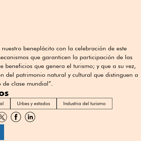
nuestro beneplácito con la celebración de este
ecanismos que garanticen la participación de las
beneficios que genera el turismo; y que a su vez,
n del patrimonio natural y cultural que distinguen a
o de clase mundial”.
os
al
Urbes y estados
Industria del turismo
artir
Compartir
Compartir
Compartir
por
por
por
sApp
Twitter
Facebook
Linkedin