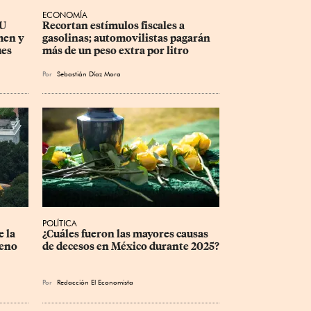
ECONOMÍA
U 
Recortan estímulos fiscales a 
men y 
gasolinas; automovilistas pagarán 
ues
más de un peso extra por litro
Por
Sebastián Díaz Mora
POLÍTICA
 la 
¿Cuáles fueron las mayores causas 
eno 
de decesos en México durante 2025?
Por
Redacción El Economista