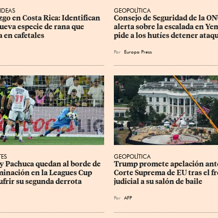
 IDEAS
GEOPOLÍTICA
zgo en Costa Rica: Identifican 
Consejo de Seguridad de la ON
ueva especie de rana que 
alerta sobre la escalada en Ye
a en cafetales
pide a los hutíes detener ataq
Por
Europa Press
TES
GEOPOLÍTICA
 y Pachuca quedan al borde de 
Trump promete apelación ante
iminación en la Leagues Cup 
Corte Suprema de EU tras el fr
sufrir su segunda derrota
judicial a su salón de baile
Por
AFP