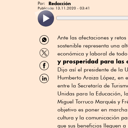
Redacción
Por:
Publicado:
13.11.2020 - 03:41
Compartir
Ante las afectaciones y retos
por
sostenible representa una alt
WhatsApp
Compartir
económica y laboral de todo
por
y prosperidad para las
Twitter
Compartir
por
Dijo así el presidente de la
Facebook
Compartir
Humberto Araiza López, en e
por
entre la Secretaría de Turis
Linkedin
Unidas para la Educación, la
Miguel Torruco Marqués y Fr
objetivo es poner en marcha 
cultura y la comunicación pa
que sus beneficios lleguen a