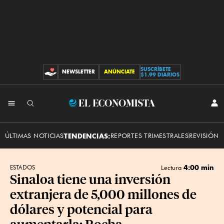
SUSCRÍBETE
NEWSLETTER
ANÚNCIATE
CONTRIBUCIONES
$1.99 DIARIOS
INI
El
SES
Economista
ÚLTIMAS NOTICIAS
TENDENCIAS:
REPORTES TRIMESTRALES
REVISIÓN 
4:00 min
ESTADOS
Lectura
Sinaloa tiene una inversión
extranjera de 5,000 millones de
dólares y potencial para
aumentarla: Rocha