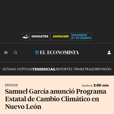
SUSCRÍBETE
NEWSLETTER
ANÚNCIATE
CONTRIBUCIONES
$1.99 DIARIOS
INI
El
SES
Economista
ÚLTIMAS NOTICIAS
TENDENCIAS:
REPORTES TRIMESTRALES
REVISIÓN 
2:00 min
ESTADOS
Lectura
Samuel García anunció Programa
Estatal de Cambio Climático en
Nuevo León