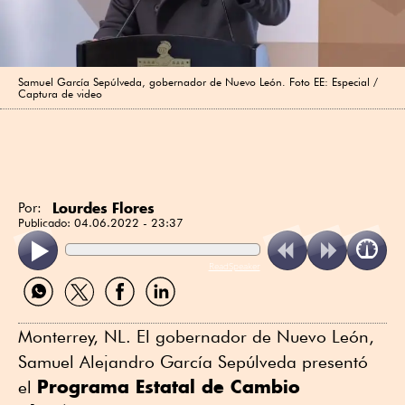
Samuel García Sepúlveda, gobernador de Nuevo León. Foto EE: Especial /
Captura de video
Lourdes Flores
Por:
Publicado:
04.06.2022 - 23:37
ReadSpeaker
Compartir
Compartir
Compartir
Compartir
por
por
por
por
WhatsApp
Twitter
Facebook
Linkedin
Monterrey, NL. El gobernador de Nuevo León,
Samuel Alejandro García Sepúlveda presentó
Programa Estatal de Cambio
el