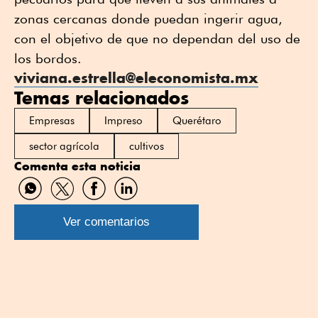
zonas cercanas donde puedan ingerir agua,
con el objetivo de que no dependan del uso de
los bordos.
viviana.estrella@eleconomista.mx
Temas relacionados
Empresas
Impreso
Querétaro
sector agrícola
cultivos
Comenta esta noticia
Compartir
Compartir
Compartir
Compartir
por
por
por
por
WhatsApp
Twitter
Facebook
Linkedin
Ver comentarios