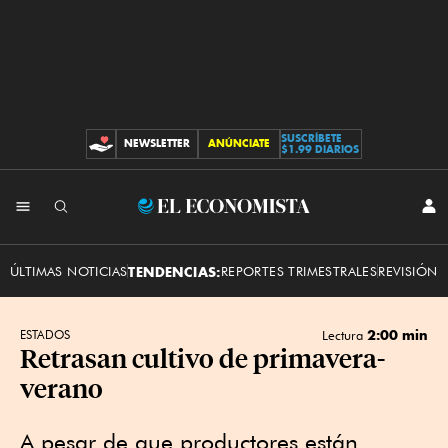
SUSCRÍBETE
NEWSLETTER
ANÚNCIATE
CONTRIBUCIONES
$1.99 DIARIOS
INI
El
SES
Economista
ÚLTIMAS NOTICIAS
TENDENCIAS:
REPORTES TRIMESTRALES
REVISIÓN 
2:00 min
ESTADOS
Lectura
Retrasan cultivo de primavera-
verano
A pesar de que productores están