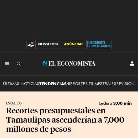
SUSCRÍBETE
NEWSLETTER
ANÚNCIATE
CONTRIBUCIONES
$1.99 DIARIOS
INI
El
SES
Economista
ÚLTIMAS NOTICIAS
TENDENCIAS:
REPORTES TRIMESTRALES
REVISIÓN 
3:00 min
ESTADOS
Lectura
Recortes presupuestales en
Tamaulipas ascenderían a 7,000
millones de pesos