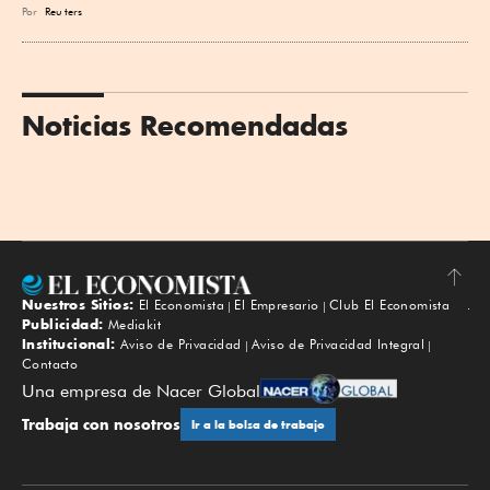
Por
Reu
ters
Noticias Recomendadas
Nuestros Sitios:
El Economista
El Empresario
Club El Economista
Subir
Publicidad:
Mediakit
Institucional:
Aviso de Privacidad
Aviso de Privacidad Integral
Contacto
Una empresa de Nacer Global
Trabaja con nosotros
Ir a la bolsa de trabajo