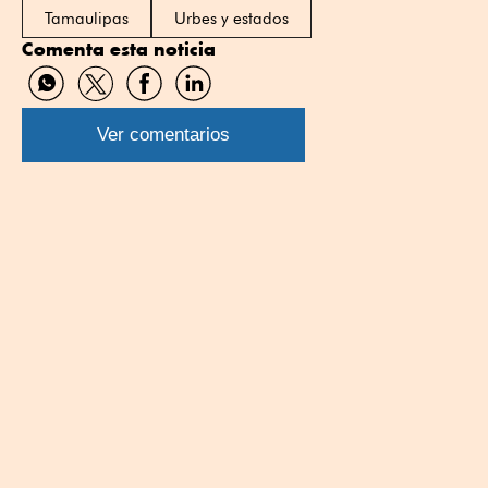
Tamaulipas
Urbes y estados
Comenta esta noticia
Compartir
Compartir
Compartir
Compartir
por
por
por
por
WhatsApp
Twitter
Facebook
Linkedin
Ver comentarios