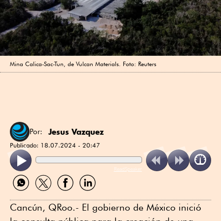
Mina Calica-Sac-Tun, de Vulcan Materials. Foto: Reuters
Jesus Vazquez
Por:
Publicado:
18.07.2024 - 20:47
ReadSpeaker
Compartir
Compartir
Compartir
Compartir
por
por
por
por
WhatsApp
Twitter
Facebook
Linkedin
Cancún, QRoo.- El gobierno de México inició