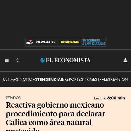
SUSCRÍBETE
NEWSLETTER
ANÚNCIATE
CONTRIBUCIONES
$1.99 DIARIOS
INI
El
SES
Economista
ÚLTIMAS NOTICIAS
TENDENCIAS:
REPORTES TRIMESTRALES
REVISIÓN 
6:00 min
ESTADOS
Lectura
Reactiva gobierno mexicano
procedimiento para declarar
Calica como área natural
protegida