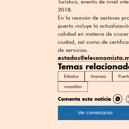
Turístico, evento de nivel i
2018.
En la reunión de sectores pr
puerto incluye la actualizaci
calidad en materia de crucero
ciudad, así como de certific
de servicios.
estados@eleconomista.
Temas relacionad
Estados
Impreso
Puert
mazatlán
Comenta esta noticia
Comp
por
Ver comentarios
What