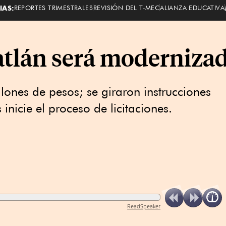
IAS:
REPORTES TRIMESTRALES
REVISIÓN DEL T-MEC
ALIANZA EDUCATIVA
atlán será moderniza
lones de pesos; se giraron instrucciones
inicie el proceso de licitaciones.
ReadSpeaker