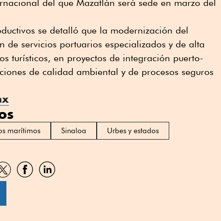
nternacional del que Mazatlán será sede en marzo del
oductivos se detalló que la modernización del
ón de servicios portuarios especializados y de alta
s turísticos, en proyectos de integración puerto-
aciones de calidad ambiental y de procesos seguros
mx
os
os marítimos
Sinaloa
Urbes y estados
artir
Compartir
Compartir
Compartir
por
por
por
sApp
Twitter
Facebook
Linkedin