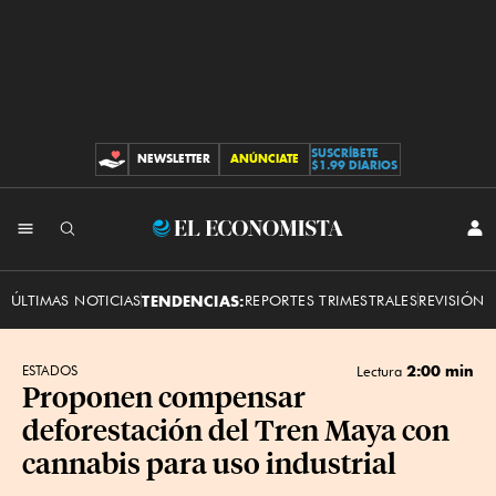
SUSCRÍBETE
NEWSLETTER
ANÚNCIATE
CONTRIBUCIONES
$1.99 DIARIOS
INI
El
SES
Economista
ÚLTIMAS NOTICIAS
TENDENCIAS:
REPORTES TRIMESTRALES
REVISIÓN 
2:00 min
ESTADOS
Lectura
Proponen compensar
deforestación del Tren Maya con
cannabis para uso industrial