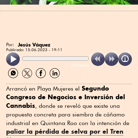
Jesús Váquez
Por:
Publicado:
15.06.2023 - 19:11
ReadSpeaker
Compartir
Compartir
Compartir
Compartir
por
por
por
por
WhatsApp
Twitter
Facebook
Linkedin
Segundo
Arrancó en Playa Mujeres el
Congreso de Negocios e Inversión del
Cannabis
, donde se reveló que existe una
propuesta concreta para siembra de cáñamo
industrial en Quintana Roo con la intención de
paliar la pérdida de selva por el Tren