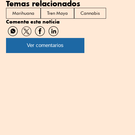
Temas relacionados
Marihuana
Tren Maya
Cannabis
Comenta esta noticia
Compartir
Compartir
Compartir
Compartir
por
por
por
por
WhatsApp
Twitter
Facebook
Linkedin
Ver comentarios