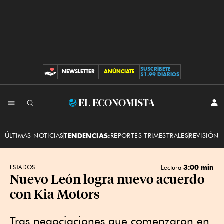
SUSCRÍBETE
NEWSLETTER
ANÚNCIATE
CONTRIBUCIONES
$1.99 DIARIOS
INI
El
SES
Economista
ÚLTIMAS NOTICIAS
TENDENCIAS:
REPORTES TRIMESTRALES
REVISIÓN 
3:00 min
ESTADOS
Lectura
Nuevo León logra nuevo acuerdo
con Kia Motors
Tras negociaciones que comenzaron en