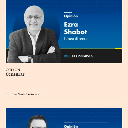
OPINIÓN
Censurar
Por
Ezra Shabot Askenazi