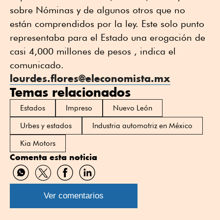
sobre Nóminas y de algunos otros que no
están comprendidos por la ley. Este solo punto
representaba para el Estado una erogación de
casi 4,000 millones de pesos , indica el
comunicado.
lourdes.flores@eleconomista.mx
Temas relacionados
Estados
Impreso
Nuevo León
Urbes y estados
Industria automotriz en México
Kia Motors
Comenta esta noticia
Compartir
Compartir
Compartir
Compartir
por
por
por
por
WhatsApp
Twitter
Facebook
Linkedin
Ver comentarios