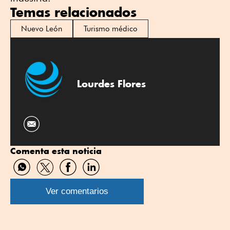
Temas relacionados
Nuevo León
Turismo médico
Lourdes Flores
Comenta esta noticia
Compartir
Compartir
Compartir
Compartir
por
por
por
por
WhatsApp
Twitter
Facebook
Linkedin
Ver comentarios