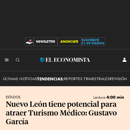
SUSCRÍBETE
NEWSLETTER
ANÚNCIATE
CONTRIBUCIONES
$1.99 DIARIOS
INI
El
SES
Economista
ÚLTIMAS NOTICIAS
TENDENCIAS:
REPORTES TRIMESTRALES
REVISIÓN 
4:00 min
ESTADOS
Lectura
Nuevo León tiene potencial para
atraer Turismo Médico: Gustavo
García