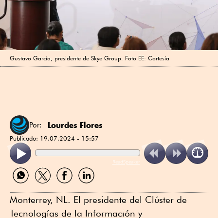
Gustavo García, presidente de Skye Group. Foto EE: Cortesía
Lourdes Flores
Por:
Publicado:
19.07.2024 - 15:57
ReadSpeaker
Compartir
Compartir
Compartir
Compartir
por
por
por
por
WhatsApp
Twitter
Facebook
Linkedin
Monterrey, NL. El presidente del Clúster de
Tecnologías de la Información y