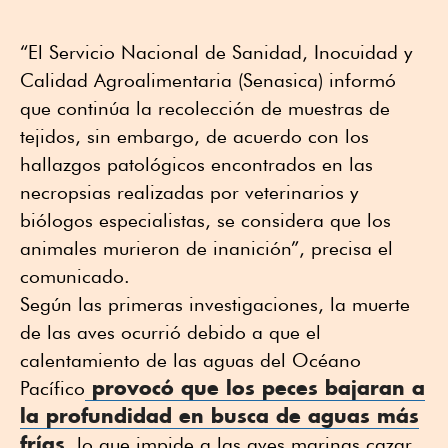
“El Servicio Nacional de Sanidad, Inocuidad y
Calidad Agroalimentaria (Senasica) informó
que continúa la recolección de muestras de
tejidos, sin embargo, de acuerdo con los
hallazgos patológicos encontrados en las
necropsias realizadas por veterinarios y
biólogos especialistas, se considera que los
animales murieron de inanición”, precisa el
comunicado.
Según las primeras investigaciones, la muerte
de las aves ocurrió debido a que el
calentamiento de las aguas del Océano
provocó que los peces bajaran a
Pacífico
la profundidad en busca de aguas más
frías
, lo que impide a las aves marinas cazar