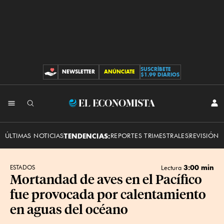
SUSCRÍBETE
NEWSLETTER
ANÚNCIATE
CONTRIBUCIONES
$1.99 DIARIOS
INI
El
SES
Economista
ÚLTIMAS NOTICIAS
TENDENCIAS:
REPORTES TRIMESTRALES
REVISIÓN 
3:00 min
ESTADOS
Lectura
Mortandad de aves en el Pacífico
fue provocada por calentamiento
en aguas del océano