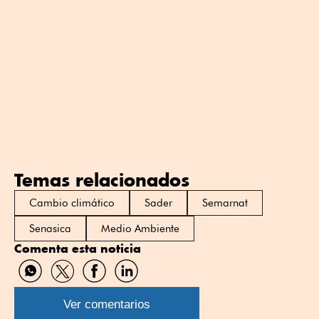
Temas relacionados
Cambio climático
Sader
Semarnat
Senasica
Medio Ambiente
Comenta esta noticia
Compartir
Compartir
Compartir
Compartir
por
por
por
por
WhatsApp
Twitter
Facebook
Linkedin
Ver comentarios