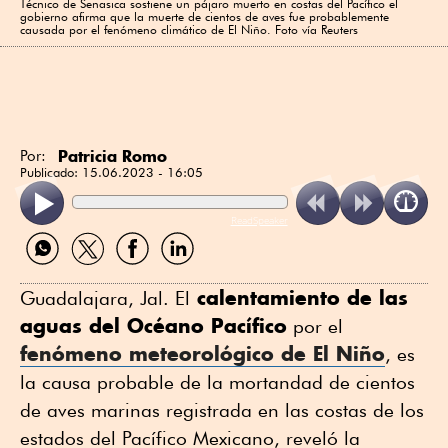
Técnico de Senasica sostiene un pájaro muerto en costas del Pacífico el
gobierno afirma que la muerte de cientos de aves fue probablemente
causada por el fenómeno climático de El Niño. Foto vía Reuters
Patricia Romo
Por:
Publicado:
15.06.2023 - 16:05
ReadSpeaker
Compartir
Compartir
Compartir
Compartir
por
por
por
por
WhatsApp
Twitter
Facebook
Linkedin
calentamiento de las
Guadalajara, Jal. El
aguas del Océano Pacífico
por el
fenómeno meteorológico de
El Niño
, es
la causa probable de la mortandad de cientos
de aves marinas registrada en las costas de los
estados del Pacífico Mexicano, reveló la