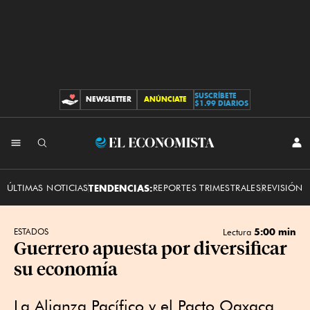
SUSCRÍBETE
NEWSLETTER
ANÚNCIATE
CONTRIBUCIONES
$1.99 DIARIOS
INI
El
SES
Economista
ÚLTIMAS NOTICIAS
TENDENCIAS:
REPORTES TRIMESTRALES
REVISIÓN 
5:00 min
ESTADOS
Lectura
Guerrero apuesta por diversificar
su economía
La Alianza Pacífico y el Pacto Oaxaca