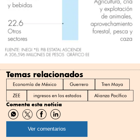
Temas relacionados
Economía de México
Guerrero
Tren Maya
ZEE
ingresos en los estados
Alianza Pacífico
Comenta esta noticia
Compartir
Compartir
Compartir
Compartir
por
por
por
por
WhatsApp
Twitter
Facebook
Linkedin
Ver comentarios