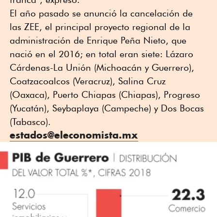
El año pasado se anunció la cancelación de
las ZEE, el principal proyecto regional de la
administración de Enrique Peña Nieto, que
nació en el 2016; en total eran siete: Lázaro
Cárdenas-La Unión (Michoacán y Guerrero),
Coatzacoalcos (Veracruz), Salina Cruz
(Oaxaca), Puerto Chiapas (Chiapas), Progreso
(Yucatán), Seybaplaya (Campeche) y Dos Bocas
(Tabasco).
estados@eleconomista.mx