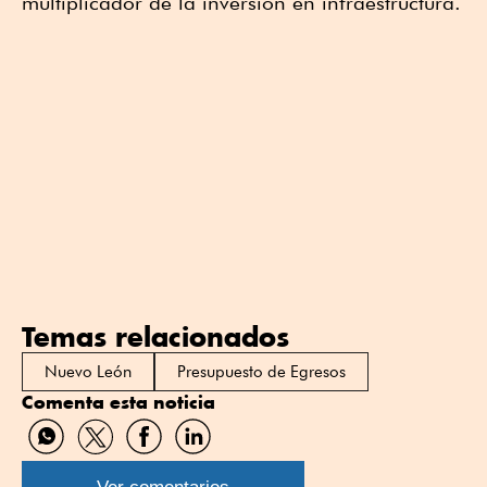
multiplicador de la inversión en infraestructura.
Temas relacionados
Nuevo León
Presupuesto de Egresos
Comenta esta noticia
Compartir
Compartir
Compartir
Compartir
por
por
por
por
WhatsApp
Twitter
Facebook
Linkedin