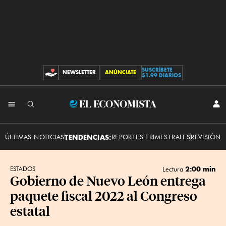
SUSCRÍBETE
NEWSLETTER
ANÚNCIATE
CONTRIBUCIONES
$1.99 DIARIOS
INI
El
SES
Economista
ÚLTIMAS NOTICIAS
TENDENCIAS:
REPORTES TRIMESTRALES
REVISIÓN 
2:00 min
ESTADOS
Lectura
Gobierno de Nuevo León entrega
paquete fiscal 2022 al Congreso
estatal