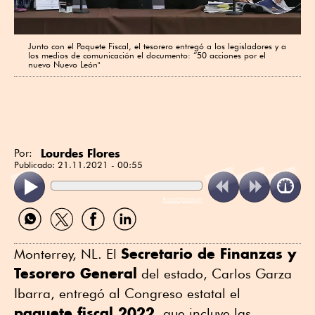
Junto con el Paquete Fiscal, el tesorero entregó a los legisladores y a
los medios de comunicación el documento: “50 acciones por el
nuevo Nuevo León"
Lourdes Flores
Por:
Publicado:
21.11.2021 - 00:55
ReadSpeaker
Compartir
Compartir
Compartir
Compartir
por
por
por
por
WhatsApp
Twitter
Facebook
Linkedin
Secretario de Finanzas y
Monterrey, NL. El
Tesorero General
del estado, Carlos Garza
Ibarra, entregó al Congreso estatal el
paquete fiscal 2022
, que incluye las