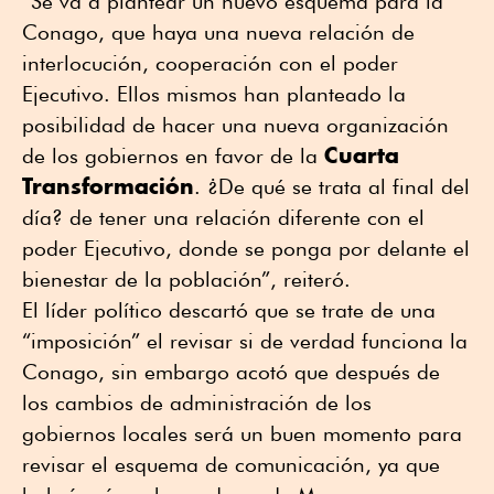
“Se va a plantear un nuevo esquema para la
Conago, que haya una nueva relación de
interlocución, cooperación con el poder
Ejecutivo. Ellos mismos han planteado la
posibilidad de hacer una nueva organización
Cuarta
de los gobiernos en favor de la
Transformación
. ¿De qué se trata al final del
día? de tener una relación diferente con el
poder Ejecutivo, donde se ponga por delante el
bienestar de la población”, reiteró.
El líder político descartó que se trate de una
“imposición” el revisar si de verdad funciona la
Conago, sin embargo acotó que después de
los cambios de administración de los
gobiernos locales será un buen momento para
revisar el esquema de comunicación, ya que