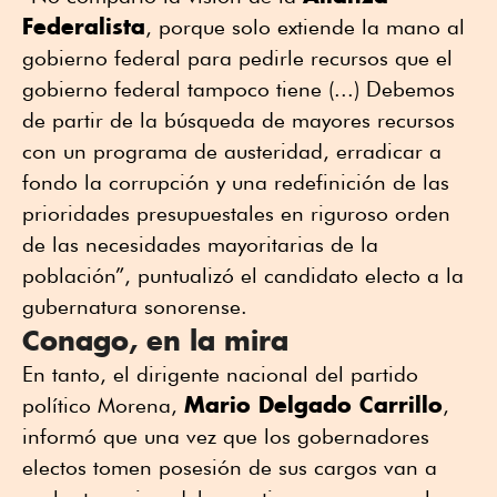
Federalista
, porque solo extiende la mano al
gobierno federal para pedirle recursos que el
gobierno federal tampoco tiene (...) Debemos
de partir de la búsqueda de mayores recursos
con un programa de austeridad, erradicar a
fondo la corrupción y una redefinición de las
prioridades presupuestales en riguroso orden
de las necesidades mayoritarias de la
población”, puntualizó el candidato electo a la
gubernatura sonorense.
Conago, en la mira
En tanto, el dirigente nacional del partido
Mario Delgado Carrillo
político Morena,
,
informó que una vez que los gobernadores
electos tomen posesión de sus cargos van a