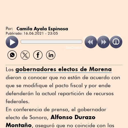
Camila Ayala Espinosa
Por:
Publicado:
16.06.2021 - 23:05
ReadSpeaker
Compartir
Compartir
Compartir
Compartir
por
por
por
por
WhatsApp
Twitter
Facebook
Linkedin
gobernadores electos de
Morena
Los
dieron a conocer que no están de acuerdo con
que se modifique el pacto fiscal y por ende
defenderán la actual repartición de recursos
federales.
En conferencia de prensa, el gobernador
Alfonso Durazo
electo de Sonora,
Montaño
, aseguró que no coincide con las