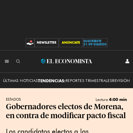
SUSCRÍBETE
NEWSLETTER
ANÚNCIATE
CONTRIBUCIONES
$1.99 DIARIOS
INI
El
SES
Economista
ÚLTIMAS NOTICIAS
TENDENCIAS:
REPORTES TRIMESTRALES
REVISIÓN 
4:00 min
ESTADOS
Lectura
Gobernadores electos de Morena,
en contra de modificar pacto fiscal
Los candidatos electos a las