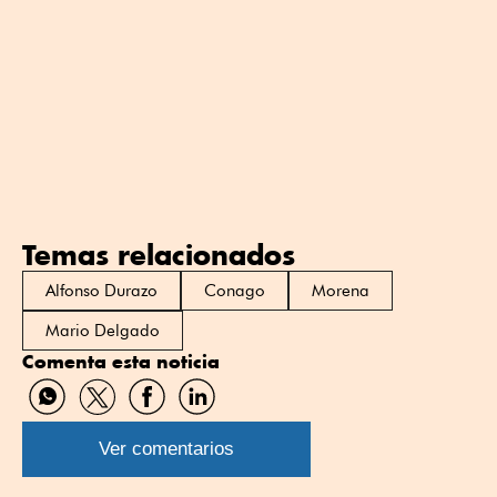
Temas relacionados
Alfonso Durazo
Conago
Morena
Mario Delgado
Comenta esta noticia
Compartir
Compartir
Compartir
Compartir
por
por
por
por
WhatsApp
Twitter
Facebook
Linkedin
Ver comentarios