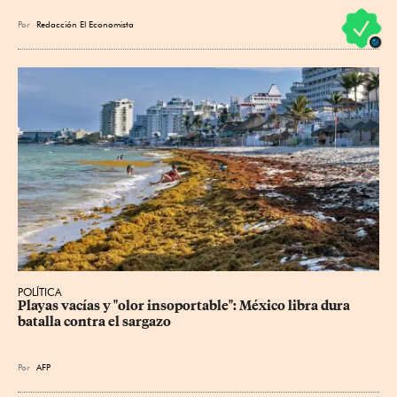
Por
Redacción El Economista
POLÍTICA
Playas vacías y "olor insoportable": México libra dura 
batalla contra el sargazo
Por
AFP