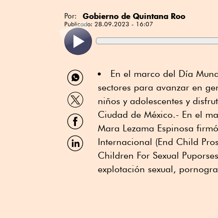
Gobierno de Quintana Roo
Por:
Publicado:
28.09.2023 - 16:07
Compartir
En el marco del Día Mundi
por
sectores para avanzar en gen
WhatsApp
Compartir
niños y adolescentes y disfr
por
Twitter
Ciudad de México.- En el ma
Compartir
por
Mara Lezama Espinosa firmó
Facebook
Compartir
Internacional (End Child Pro
por
Children For Sexual Puporses
Linkedin
explotación sexual, pornografí