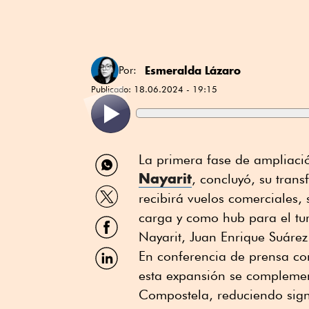
Esmeralda Lázaro
Por:
Publicado:
18.06.2024 - 19:15
Compartir
La primera fase de ampliaci
por
Nayarit
, concluyó, su tran
WhatsApp
Compartir
recibirá vuelos comerciales,
por
Twitter
carga y como hub para el tur
Compartir
por
Nayarit, Juan Enrique Suárez
Facebook
Compartir
En conferencia de prensa co
por
esta expansión se complemen
Linkedin
Compostela, reduciendo signi