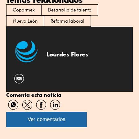
Coparmex
Desarrollo de talento
Nuevo León
Reforma laboral
Lourdes Flores
Comenta esta noticia
Compartir
Compartir
Compartir
Compartir
por
por
por
por
WhatsApp
Twitter
Facebook
Linkedin
Ver comentarios