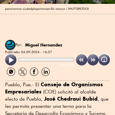
panoramica ciudadplayamanzanillo cancun
SHUTTERSTOCK
Miguel Hernandez
Por:
Publicado:
04.09.2024 - 16:57
ReadSpeaker
Compartir
Compartir
Compartir
Compartir
por
por
por
por
WhatsApp
Twitter
Facebook
Linkedin
Consejo de Organismos
Puebla, Pue.- El
Empresariales
(COE) solicitó al alcalde
José Chedraui Bubid
electo de Puebla,
, que
les permita presentar una terna para la
Secretaría de Desarrollo Económico y Turismo