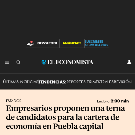
SUSCRÍBETE
NEWSLETTER
ANÚNCIATE
CONTRIBUCIONES
$1.99 DIARIOS
INI
El
SES
Economista
ÚLTIMAS NOTICIAS
TENDENCIAS:
REPORTES TRIMESTRALES
REVISIÓN 
2:00 min
ESTADOS
Lectura
Empresarios proponen una terna
de candidatos para la cartera de
economía en Puebla capital