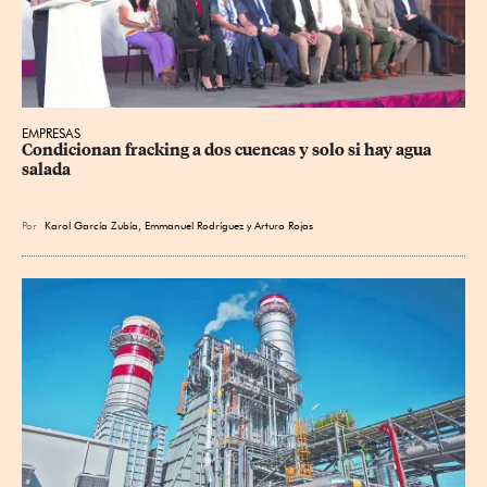
EMPRESAS
Condicionan fracking a dos cuencas y solo si hay agua 
salada
Por
Karol García Zubía
,
Emmanuel Rodríguez
y
Arturo Rojas