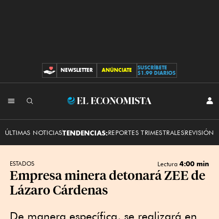
SUSCRÍBETE
NEWSLETTER
ANÚNCIATE
CONTRIBUCIONES
$1.99 DIARIOS
INI
El
SES
Economista
ÚLTIMAS NOTICIAS
TENDENCIAS:
REPORTES TRIMESTRALES
REVISIÓN 
4:00 min
ESTADOS
Lectura
Empresa minera detonará ZEE de
Lázaro Cárdenas
De manera específica, se realizará en