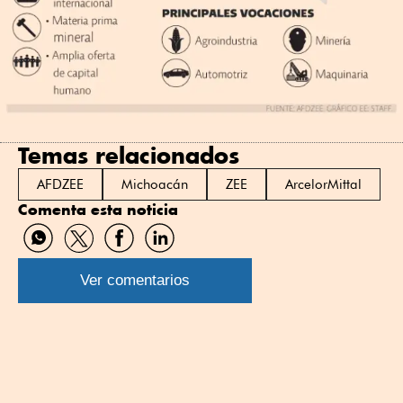
Temas relacionados
AFDZEE
Michoacán
ZEE
ArcelorMittal
Comenta esta noticia
Compartir
Compartir
Compartir
Compartir
por
por
por
por
WhatsApp
Twitter
Facebook
Linkedin
Ver comentarios