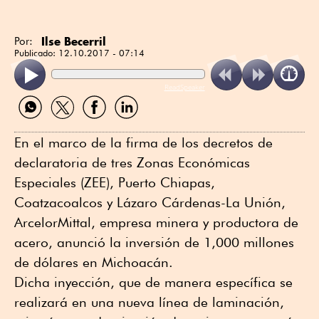
Ilse Becerril
Por:
Publicado:
12.10.2017 - 07:14
ReadSpeaker
Compartir
Compartir
Compartir
Compartir
por
por
por
por
WhatsApp
Twitter
Facebook
Linkedin
En el marco de la firma de los decretos de
declaratoria de tres Zonas Económicas
Especiales (ZEE), Puerto Chiapas,
Coatzacoalcos y Lázaro Cárdenas-La Unión,
ArcelorMittal, empresa minera y productora de
acero, anunció la inversión de 1,000 millones
de dólares en Michoacán.
Dicha inyección, que de manera específica se
realizará en una nueva línea de laminación,