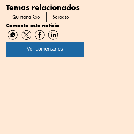
Temas relacionados
Quintana Roo
Sargazo
Comenta esta noticia
Compartir
Compartir
Compartir
Compartir
por
por
por
por
WhatsApp
Twitter
Facebook
Linkedin
Ver comentarios