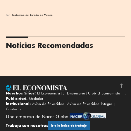
Por
Gobierno del Estado de México
Noticias Recomendadas
Nuestros Sitios:
El Economista
El Empresario
Club El Economista
Subir
Publicidad:
Mediakit
Institucional:
Aviso de Privacidad
Aviso de Privacidad Integral
Contacto
Una empresa de Nacer Global
Trabaja con nosotros
Ir a la bolsa de trabajo