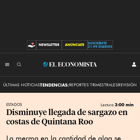
SUSCRÍBETE
NEWSLETTER
ANÚNCIATE
CONTRIBUCIONES
$1.99 DIARIOS
INI
El
SES
Economista
ÚLTIMAS NOTICIAS
TENDENCIAS:
REPORTES TRIMESTRALES
REVISIÓN 
3:00 min
ESTADOS
Lectura
Disminuye llegada de sargazo en
costas de Quintana Roo
La merma en la cantidad de alga se