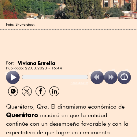
Foto: Shutterstock
Viviana Estrella
Por:
Publicado:
22.03.2023 - 16:44
ReadSpeaker
Compartir
Compartir
Compartir
Compartir
por
por
por
por
WhatsApp
Twitter
Facebook
Linkedin
Querétaro, Qro. El dinamismo económico de
Querétaro
incidirá en que la entidad
continúe con un desempeño favorable y con la
expectativa de que logre un crecimiento