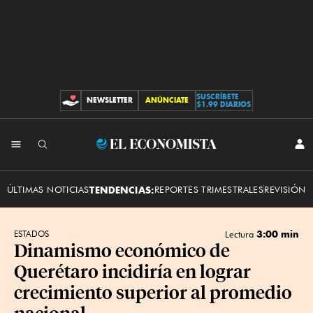
SUSCRÍBETE
NEWSLETTER
ANÚNCIATE
CONTRIBUCIONES
$1.99 DIARIOS
INI
El
SES
Economista
ÚLTIMAS NOTICIAS
TENDENCIAS:
REPORTES TRIMESTRALES
REVISIÓN 
3:00 min
ESTADOS
Lectura
Dinamismo económico de
Querétaro incidiría en lograr
crecimiento superior al promedio
nacional