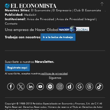
Nuestros Sitios:
El Economista
El Empresario
Club El Economista
Subir
Publicidad:
Mediakit
Institucional:
Aviso de Privacidad
Aviso de Privacidad Integral
Contacto
Una empresa de Nacer Global
Trabaja con nosotros
Ir a la bolsa de trabajo
Newsletter.
Suscríbete a nuestros
Regístrate aquí
Al suscribirte, aceptas nuestras
políticas de privacidad
.
Síguenos
Copyright © 1988-2015 Periódico Especializado en Economía y Finanzas, S.A. de C.V. All
Rights Reserved. Derechos Reservados. Número de reserva al Título en Derechos de Autor