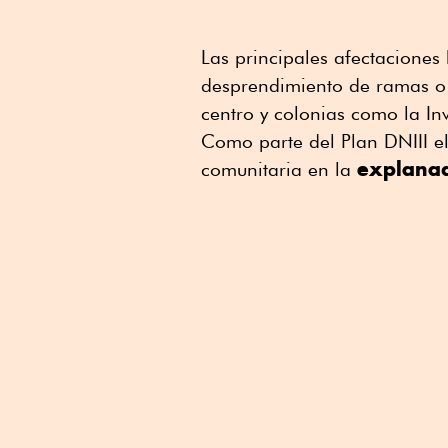
Las principales afectaciones
desprendimiento de ramas o 
centro y colonias como la I
Como parte del Plan DNIII el 
explanad
comunitaria en la