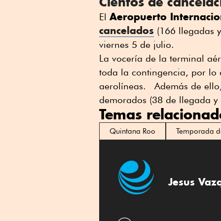
Cientos de cancelac
Aeropuerto Internaci
El
cancelados
(166 llegadas y
viernes 5 de julio.
La vocería de la terminal aé
toda la contingencia, por lo 
aerolíneas. Además de ello, 
demorados (38 de llegada y 
Temas relacionad
Quintana Roo
Temporada d
Jesus Vaz