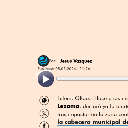
Jesus Vazquez
Por:
Publicado:
05.07.2024 - 11:26
Compartir
Tulum, QRoo.- Hace unos m
por
Lezama
, declaró ya la ale
WhatsApp
Compartir
tras impactar en la zona ce
por
la cabecera municipal d
Twitter
Compartir