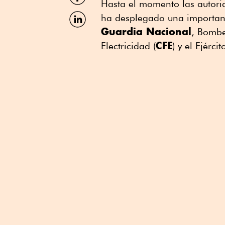
por
Hasta el momento las autori
Facebook
Compartir
ha desplegado una important
por
Guardia Nacional
, Bomb
Linkedin
CFE
Electricidad (
) y el Ejérci