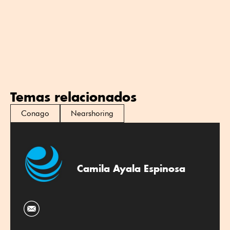
Temas relacionados
Conago
Nearshoring
Camila Ayala Espinosa