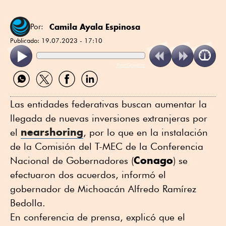
Camila Ayala Espinosa
Por:
Publicado:
19.07.2023 - 17:10
ReadSpeaker
Compartir
Compartir
Compartir
Compartir
por
por
por
por
WhatsApp
Twitter
Facebook
Linkedin
Las entidades federativas buscan aumentar la
llegada de nuevas inversiones extranjeras por
nearshoring
el
, por lo que en la instalación
de la Comisión del T-MEC de la Conferencia
Conago
Nacional de Gobernadores (
) se
efectuaron dos acuerdos, informó el
gobernador de Michoacán Alfredo Ramírez
Bedolla.
En conferencia de prensa, explicó que el