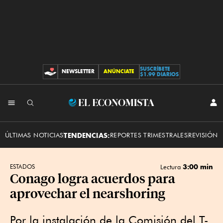
SUSCRÍBETE
NEWSLETTER
ANÚNCIATE
CONTRIBUCIONES
$1.99 DIARIOS
INI
El
SES
Economista
ÚLTIMAS NOTICIAS
TENDENCIAS:
REPORTES TRIMESTRALES
REVISIÓN 
3:00 min
ESTADOS
Lectura
Conago logra acuerdos para
aprovechar el nearshoring
Por la instalación de la Comisión del T-