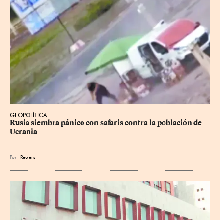
GEOPOLÍTICA
Rusia siembra pánico con safaris contra la población de 
Ucrania
Por
Reuters