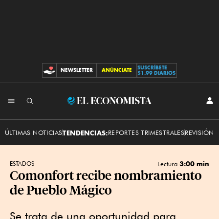
SUSCRÍBETE
NEWSLETTER
ANÚNCIATE
CONTRIBUCIONES
$1.99 DIARIOS
INI
El
SES
Economista
ÚLTIMAS NOTICIAS
TENDENCIAS:
REPORTES TRIMESTRALES
REVISIÓN 
3:00 min
ESTADOS
Lectura
Comonfort recibe nombramiento
de Pueblo Mágico
Se trata de una oportunidad para