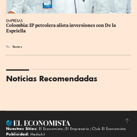
EMPRESAS
Colombia: IP petrolera alista inversiones con De la 
Espriella
Por
Reuters
Noticias Recomendadas
Nuestros Sitios:
El Economista
El Empresario
Club El Economista
Subir
Publicidad:
Mediakit