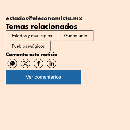
estados@eleconomista.mx
Temas relacionados
Estados y municipios
Guanajuato
Pueblos Mágicos
Comenta esta noticia
Compartir
Compartir
Compartir
Compartir
por
por
por
por
WhatsApp
Twitter
Facebook
Linkedin
Ver comentarios