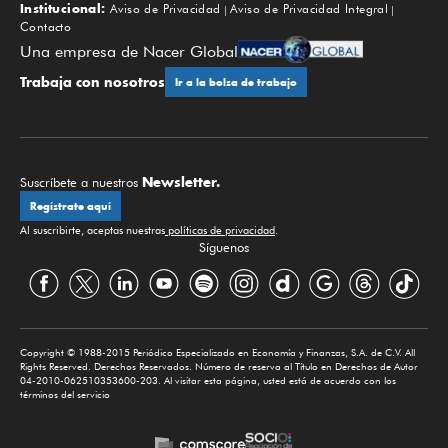
Institucional:
Aviso de Privacidad
Aviso de Privacidad Integral
Contacto
Una empresa de Nacer Global
Trabaja con nosotros
Ir a la bolsa de trabajo
Newsletter.
Suscríbete a nuestros
Regístrate aquí
Al suscribirte, aceptas nuestras
políticas de privacidad
.
Síguenos
Copyright © 1988-2015 Periódico Especializado en Economía y Finanzas, S.A. de C.V. All
Rights Reserved. Derechos Reservados. Número de reserva al Título en Derechos de Autor
04-2010-062510353600-203. Al visitar esta página, usted está de acuerdo con los
términos del servicio