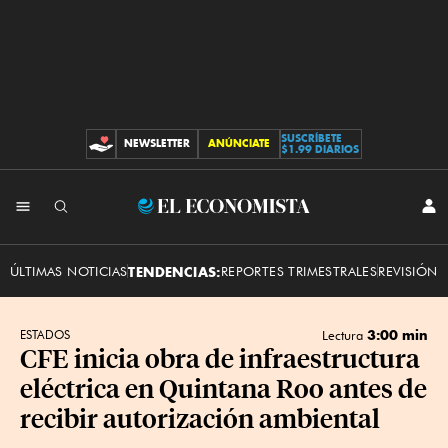
SUSCRÍBETE
NEWSLETTER
ANÚNCIATE
CONTRIBUCIONES
$1.99 DIARIOS
INI
El
SES
Economista
ÚLTIMAS NOTICIAS
TENDENCIAS:
REPORTES TRIMESTRALES
REVISIÓN 
3:00 min
ESTADOS
Lectura
CFE inicia obra de infraestructura
eléctrica en Quintana Roo antes de
recibir autorización ambiental