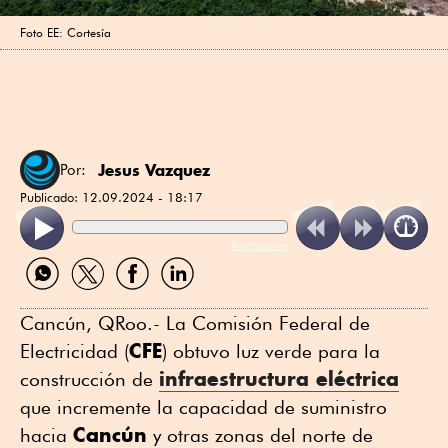
Foto EE: Cortesía
Jesus Vazquez
Por:
Publicado:
12.09.2024 - 18:17
ReadSpeaker
Compartir
Compartir
Compartir
Compartir
por
por
por
por
WhatsApp
Twitter
Facebook
Linkedin
Cancún, QRoo.- La Comisión Federal de
CFE
Electricidad (
) obtuvo luz verde para la
infraestructura eléctrica
construcción de
que incremente la capacidad de suministro
Cancún
hacia
y otras zonas del norte de