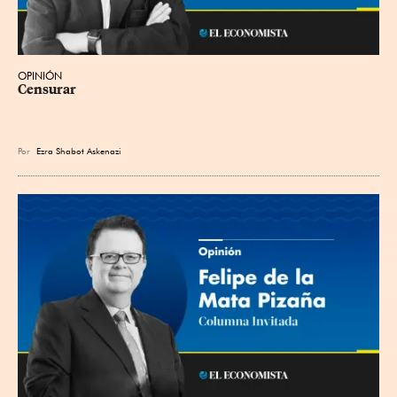
OPINIÓN
Censurar
Por
Ezra Shabot Askenazi