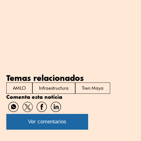
Temas relacionados
AMLO
Infraestructura
Tren Maya
Comenta esta noticia
Compartir
Compartir
Compartir
Compartir
por
por
por
por
WhatsApp
Twitter
Facebook
Linkedin
Ver comentarios