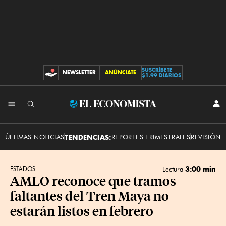
SUSCRÍBETE
NEWSLETTER
ANÚNCIATE
CONTRIBUCIONES
$1.99 DIARIOS
INI
El
SES
Economista
ÚLTIMAS NOTICIAS
TENDENCIAS:
REPORTES TRIMESTRALES
REVISIÓN 
3:00 min
ESTADOS
Lectura
AMLO reconoce que tramos
faltantes del Tren Maya no
estarán listos en febrero