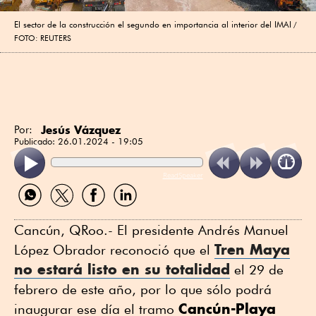
El sector de la construcción el segundo en importancia al interior del IMAI
FOTO: REUTERS
Jesús Vázquez
Por:
Publicado:
26.01.2024 - 19:05
ReadSpeaker
Compartir
Compartir
Compartir
Compartir
por
por
por
por
WhatsApp
Twitter
Facebook
Linkedin
Cancún, QRoo.- El presidente Andrés Manuel
Tren Maya
López Obrador reconoció que el
no estará listo en su totalidad
el 29 de
febrero de este año, por lo que sólo podrá
Cancún-Playa
inaugurar ese día el tramo