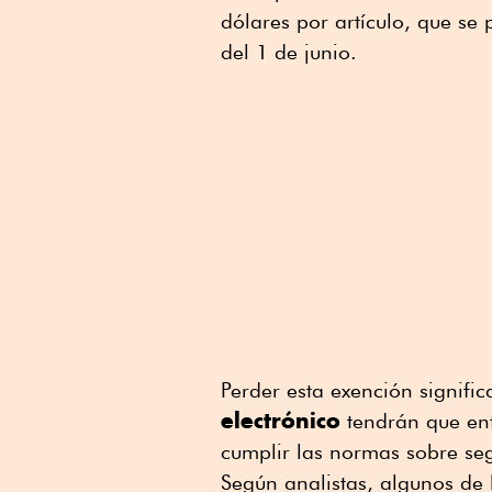
dólares por artículo, que se
del 1 de junio.
Perder esta exención signif
electrónico
tendrán que enf
cumplir las normas sobre seg
Según analistas, algunos de 