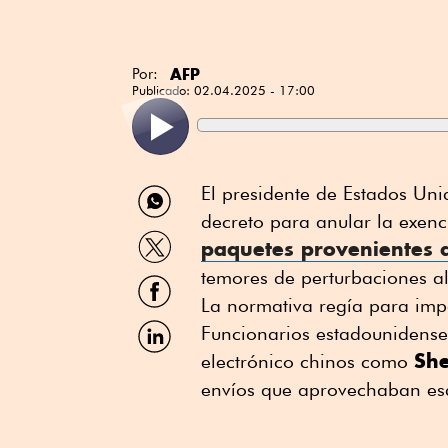
AFP
Por:
Publicado:
02.04.2025 - 17:00
Compartir
El presidente de Estados Un
por
decreto para anular la exen
WhatsApp
Compartir
paquetes provenientes
por
Twitter
temores de perturbaciones a
Compartir
por
La normativa regía para imp
Facebook
Compartir
Funcionarios estadounidenses
por
Sh
electrónico chinos como
Linkedin
envíos que aprovechaban es