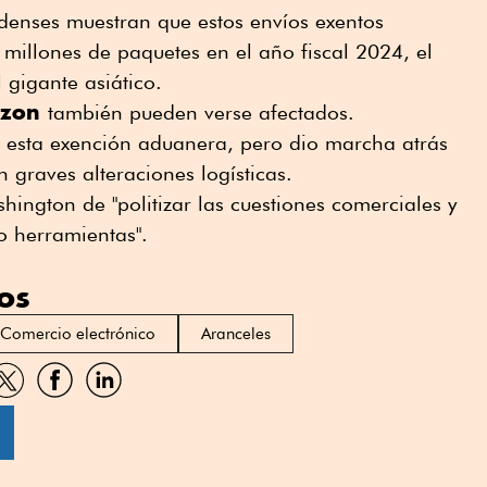
nidenses muestran que estos envíos exentos
millones de paquetes en el año fiscal 2024, el
 gigante asiático.
zon
también pueden verse afectados.
ó esta exención aduanera, pero dio marcha atrás
 graves alteraciones logísticas.
ington de "politizar las cuestiones comerciales y
o herramientas".
os
Comercio electrónico
Aranceles
artir
Compartir
Compartir
Compartir
por
por
por
sApp
Twitter
Facebook
Linkedin