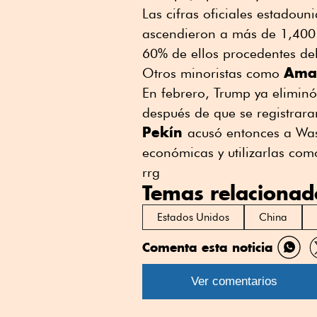
Las cifras oficiales estadou
ascendieron a más de 1,400 
60% de ellos procedentes del
Ama
Otros minoristas como
En febrero, Trump ya elimin
después de que se registraran
Pekín
acusó entonces a Wash
económicas y utilizarlas com
rrg
Temas relacionad
Estados Unidos
China
Comenta esta noticia
Comp
por
Ver comentarios
What