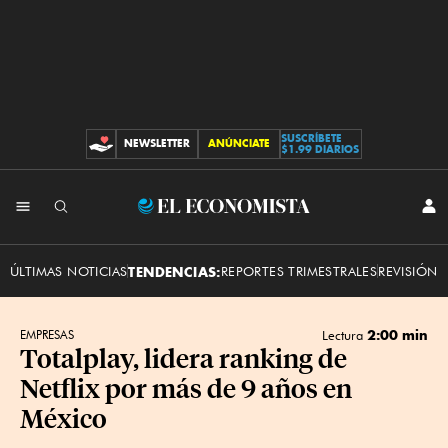
SUSCRÍBETE
NEWSLETTER
ANÚNCIATE
CONTRIBUCIONES
$1.99 DIARIOS
INI
El
SES
Economista
ÚLTIMAS NOTICIAS
TENDENCIAS:
REPORTES TRIMESTRALES
REVISIÓN 
2:00 min
EMPRESAS
Lectura
Totalplay, lidera ranking de
Netflix por más de 9 años en
México