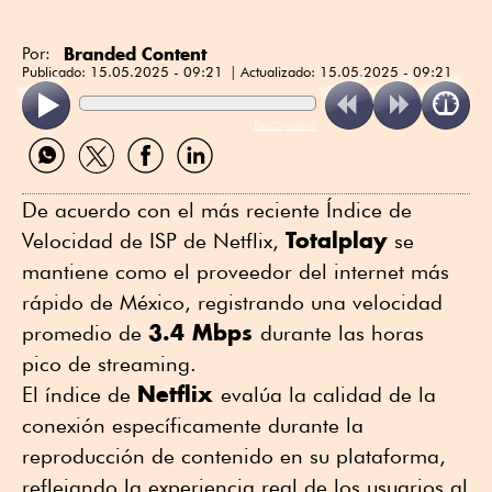
Branded Content
Por:
Publicado:
15.05.2025 - 09:21
Actualizado:
15.05.2025 - 09:21
ReadSpeaker
Compartir
Compartir
Compartir
Compartir
por
por
por
por
WhatsApp
Twitter
Facebook
Linkedin
De acuerdo con el más reciente Índice de
Totalplay
Velocidad de ISP de Netflix,
se
mantiene como el proveedor del internet más
rápido de México, registrando una velocidad
3.4 Mbps
promedio de
durante las horas
pico de streaming.
Netflix
El índice de
evalúa la calidad de la
conexión específicamente durante la
reproducción de contenido en su plataforma,
reflejando la experiencia real de los usuarios al