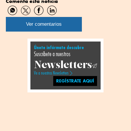
Comenta esta noticia
Compartir
Compartir
Compartir
Compartir
por
por
por
por
WhatsApp
Twitter
Facebook
Linkedin
Ver comentarios
Únete infórmate descubre
Suscríbete a nuestros
Newsletters
Ve a nuestros Newsletters
REGÍSTRATE AQUÍ