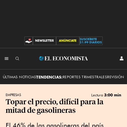
SUSCRÍBETE
NEWSLETTER
ANÚNCIATE
CONTRIBUCIONES
$1.99 DIARIOS
INI
El
SES
Economista
ÚLTIMAS NOTICIAS
TENDENCIAS:
REPORTES TRIMESTRALES
REVISIÓN 
3:00 min
EMPRESAS
Lectura
Topar el precio, difícil para la
mitad de gasolineras
El 46% de las gasolineras del país