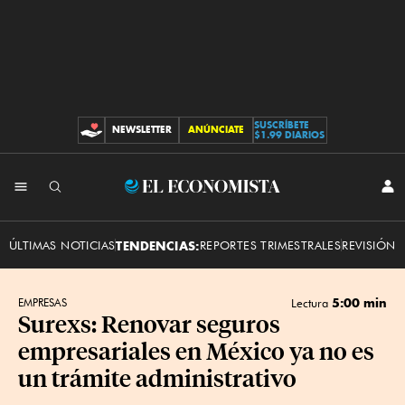
SUSCRÍBETE
NEWSLETTER
ANÚNCIATE
CONTRIBUCIONES
$1.99 DIARIOS
INI
El
SES
Economista
ÚLTIMAS NOTICIAS
TENDENCIAS:
REPORTES TRIMESTRALES
REVISIÓN 
5:00 min
EMPRESAS
Lectura
Surexs: Renovar seguros
empresariales en México ya no es
un trámite administrativo