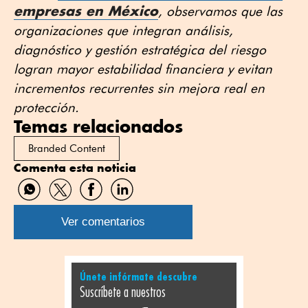
empresas en México
, observamos que las
organizaciones que integran análisis,
diagnóstico y gestión estratégica del riesgo
logran mayor estabilidad financiera y evitan
incrementos recurrentes sin mejora real en
protección.
Temas relacionados
Branded Content
Comenta esta noticia
Compartir
Compartir
Compartir
Compartir
por
por
por
por
WhatsApp
Twitter
Facebook
Linkedin
Ver comentarios
Únete infórmate descubre
Suscríbete a nuestros