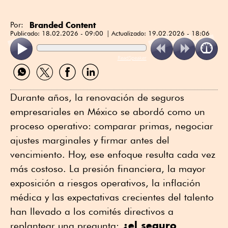
Branded Content
Por:
Publicado:
18.02.2026 - 09:00
Actualizado:
19.02.2026 - 18:06
ReadSpeaker
Compartir
Compartir
Compartir
Compartir
por
por
por
por
WhatsApp
Twitter
Facebook
Linkedin
Durante años, la renovación de seguros
empresariales en México se abordó como un
proceso operativo: comparar primas, negociar
ajustes marginales y firmar antes del
vencimiento. Hoy, ese enfoque resulta cada vez
más costoso. La presión financiera, la mayor
exposición a riesgos operativos, la inflación
médica y las expectativas crecientes del talento
han llevado a los comités directivos a
¿el seguro
replantear una pregunta: