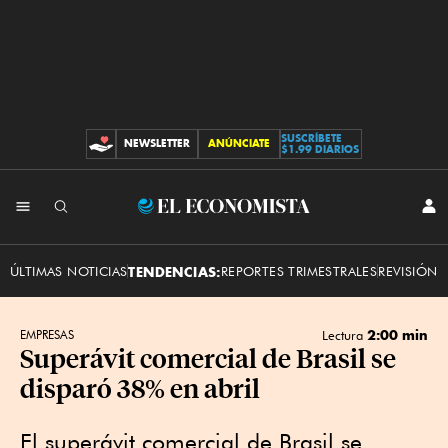
SUSCRÍBETE
NEWSLETTER
ANÚNCIATE
CONTRIBUCIONES
$1.99 DIARIOS
INI
El
SES
Economista
ÚLTIMAS NOTICIAS
TENDENCIAS:
REPORTES TRIMESTRALES
REVISIÓN 
2:00 min
EMPRESAS
Lectura
Superávit comercial de Brasil se
disparó 38% en abril
El superávit comercial de Brasil se