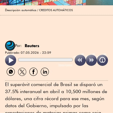
Descripción automática
CREDITOS AUTOMÁTICOS
Reuters
Por:
Publicado:
07.05.2026 - 22:59
ReadSpeaker
Compartir
Compartir
Compartir
Compartir
por
por
por
por
WhatsApp
Twitter
Facebook
Linkedin
El superávit comercial de Brasil se ⁠disparó un
37.5% interanual en abril a 10,500 millones de
dólares, una cifra récord para ⁠ese mes, según
datos del Gobierno, impulsado por las
exportaciones de materias primas como soja,