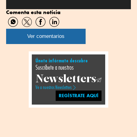
Comenta esta noticia
Compartir
Compartir
Compartir
Compartir
por
por
por
por
WhatsApp
Twitter
Facebook
Linkedin
Ver comentarios
Únete infórmate descubre
Suscríbete a nuestros
Newsletters
Ve a nuestros Newsletters
REGÍSTRATE AQUÍ