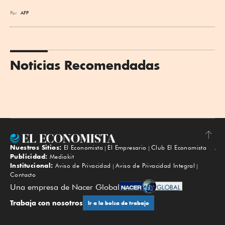
Por
AFP
Noticias Recomendadas
Nuestros Sitios:
El Economista
El Empresario
Club El Economista
Subir
Publicidad:
Mediakit
Institucional:
Aviso de Privacidad
Aviso de Privacidad Integral
Contacto
Una empresa de Nacer Global
Trabaja con nosotros
Ir a la bolsa de trabajo