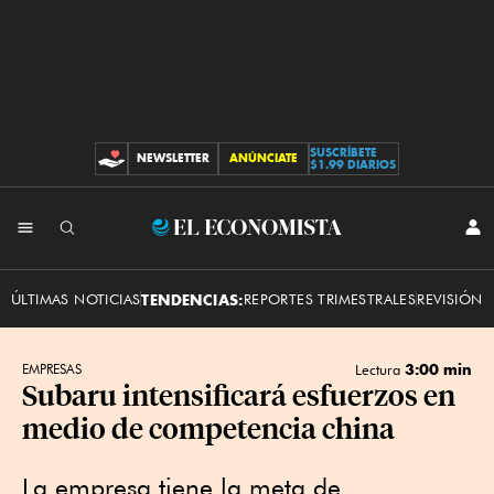
SUSCRÍBETE
NEWSLETTER
ANÚNCIATE
CONTRIBUCIONES
$1.99 DIARIOS
INI
El
SES
Economista
ÚLTIMAS NOTICIAS
TENDENCIAS:
REPORTES TRIMESTRALES
REVISIÓN 
3:00 min
EMPRESAS
Lectura
Subaru intensificará esfuerzos en
medio de competencia china
La empresa tiene la meta de