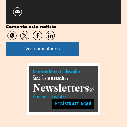
Comenta esta noticia
Compartir
Compartir
Compartir
Compartir
por
por
por
por
WhatsApp
Twitter
Facebook
Linkedin
Ver comentarios
Únete infórmate descubre
Suscríbete a nuestros
Newsletters
Ve a nuestros Newsletters
REGÍSTRATE AQUÍ