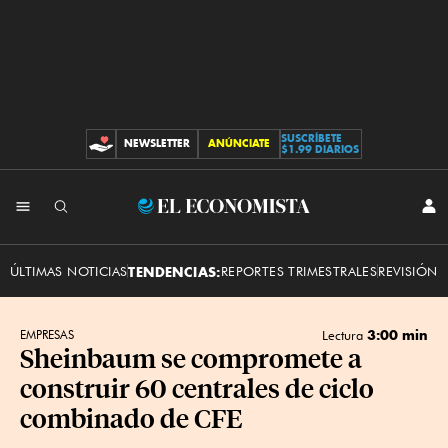
SUSCRÍBETE
NEWSLETTER
ANÚNCIATE
CONTRIBUCIONES
$1.99 DIARIOS
INI
El
SES
Economista
ÚLTIMAS NOTICIAS
TENDENCIAS:
REPORTES TRIMESTRALES
REVISIÓN 
3:00 min
EMPRESAS
Lectura
Sheinbaum se compromete a
construir 60 centrales de ciclo
combinado de CFE